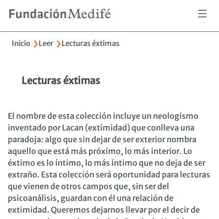
Pasar
al
contenido
Sobrescribir
Inicio
Leer
Lecturas éxtimas
principal
enlaces
de
ayuda
a
Lecturas éxtimas
la
navegación
El nombre de esta colección incluye un neologismo
inventado por Lacan (extimidad) que conlleva una
paradoja: algo que sin dejar de ser exterior nombra
aquello que está más próximo, lo más interior. Lo
éxtimo es lo íntimo, lo más íntimo que no deja de ser
extraño. Esta colección será oportunidad para lecturas
que vienen de otros campos que, sin ser del
psicoanálisis, guardan con él una relación de
extimidad. Queremos dejarnos llevar por el decir de