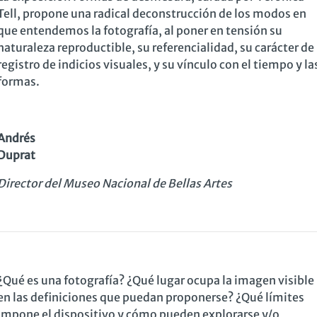
Tell, propone una radical deconstrucción de los modos en
que entendemos la fotografía, al poner en tensión su
naturaleza reproductible, su referencialidad, su carácter de
registro de indicios visuales, y su vínculo con el tiempo y la
formas.
Andrés
Duprat
Director del Museo Nacional de Bellas Artes
¿Qué es una fotografía? ¿Qué lugar ocupa la imagen visible
en las definiciones que puedan proponerse? ¿Qué límites
impone el dispositivo y cómo pueden explorarse y/o