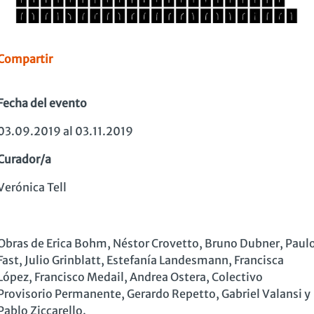
Compartir
Fecha del evento
03.09.2019 al 03.11.2019
Curador/a
Verónica Tell
Obras de Erica Bohm, Néstor Crovetto, Bruno Dubner, Paul
Fast, Julio Grinblatt, Estefanía Landesmann, Francisca
López, Francisco Medail, Andrea Ostera, Colectivo
Provisorio Permanente, Gerardo Repetto, Gabriel Valansi y
Pablo Ziccarello.