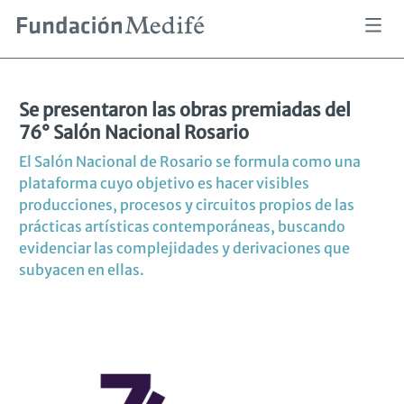
Pasar
al
Sobrescribir
Se presentaron las obras premiadas del 76° Salón Nacional Rosario
Inicio
Mirar
Castagnino + MACRO
contenido
enlaces
de
principal
ayuda
a
Se presentaron las obras premiadas del
la
76° Salón Nacional Rosario
navegación
El Salón Nacional de Rosario se formula como una
plataforma cuyo objetivo es hacer visibles
producciones, procesos y circuitos propios de las
prácticas artísticas contemporáneas, buscando
evidenciar las complejidades y derivaciones que
subyacen en ellas.