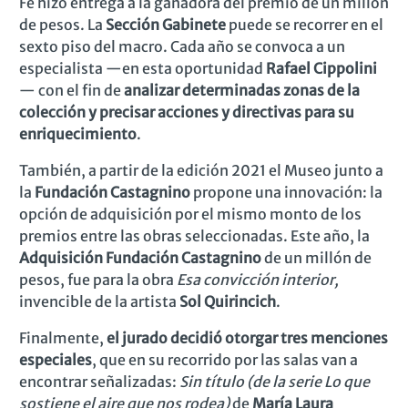
Fe hizo entrega a la ganadora del premio de
un millón
de pesos.
La
Sección
Gabinete
puede se recorrer en el
sexto piso del macro. C
ada año se convoca a un
especialista
—en esta oportunidad
Rafael Cippolini
—
con el fin de
analizar determinadas zonas de la
colección y precisar acciones y directivas para su
enriquecimiento
.
También, a partir de la edición 2021 el Museo junto a
la
Fundación Castagnino
propone una innovación: la
opción de adquisición por el mismo monto de los
premios entre las obras seleccionadas. Este año, l
a
Adquisición Fundación Castagnino
de
un millón de
pesos
, fue para la obra
Esa convicción interior,
invencible de la artista
Sol Quirincich
.
Finalmente,
el jurado decidió otorgar tres menciones
especiales
, que en su recorrido por las salas van a
encontrar señalizadas:
Sin título (de la serie Lo que
sostiene el aire que nos rodea)
de
María Laura