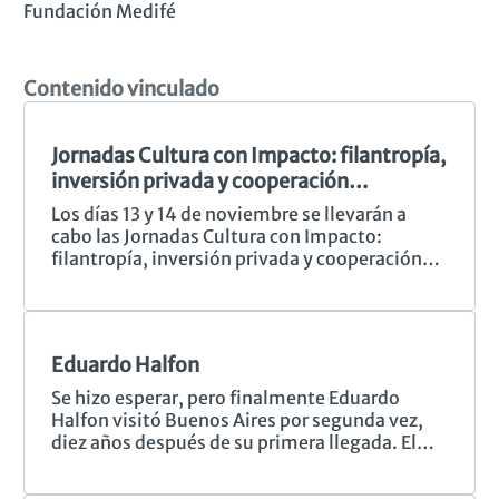
Fundación Medifé
Contenido vinculado
Jornadas Cultura con Impacto: filantropía,
inversión privada y cooperación
internacional.
Los días 13 y 14 de noviembre se llevarán a
cabo las Jornadas Cultura con Impacto:
filantropía, inversión privada y cooperación
internacional, una iniciativa de Redes de
Gestión Cultural (RGC) en articulación con la
Fundación Medifé y el Observatorio Cultural
de la Facultad de Ciencias Económicas (FCE) de
Eduardo Halfon
la UBA con motivo de la presentación del
número 15 de la Revista Gestión Cultural,
Se hizo esperar, pero finalmente Eduardo
coordinada por Valeria Escolar y dedicada al
Halfon visitó Buenos Aires por segunda vez,
financiamiento y la inversión cultural. El
diez años después de su primera llegada. El
nuevo dossier, titulado Cultura con Impacto,
escritor guatemalteco regresó en un gran
reúne por primera vez las voces de
momento: presentó en público Tarántula, su