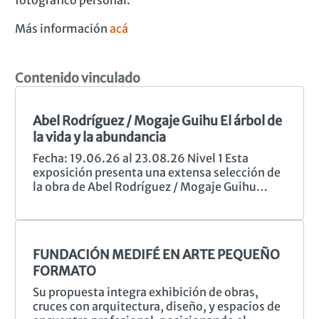
Más información
acá
Contenido vinculado
Abel Rodríguez / Mogaje Guihu El árbol de
la vida y la abundancia
Fecha: 19.06.26 al 23.08.26 Nivel 1 Esta
exposición presenta una extensa selección de
la obra de Abel Rodríguez / Mogaje Guihu
(Colombia, 1941–2025), reconocido como
una de las figuras clave del arte
contemporáneo latinoamericano y pionero
entre los artistas indígenas en alcanzar
FUNDACIÓN MEDIFÉ EN ARTE PEQUEÑO
proyección internacional. El título alude al
FORMATO
Árbol de la Abundancia, un motivo presente
en diversas cosmogonías indígenas: el árbol
Su propuesta integra exhibición de obras,
originario del que surgieron todos los frutos y
cruces con arquitectura, diseño, y espacios de
que, al ser derribado por un hacha, esparce sus