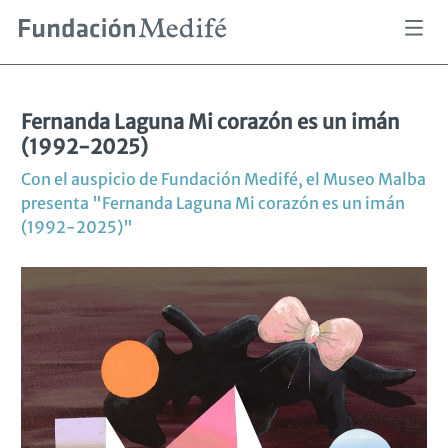
Pasar
al
Sobrescribir
Fernanda Laguna Mi corazón es un imán (1992-2025)
Inicio
Mirar
MALBA
contenido
enlaces
de
principal
ayuda
a
Fernanda Laguna Mi corazón es un imán
la
(1992-2025)
navegación
Con el auspicio de Fundación Medifé, el Museo Malba
presenta "Fernanda Laguna Mi corazón es un imán
(1992-2025)"