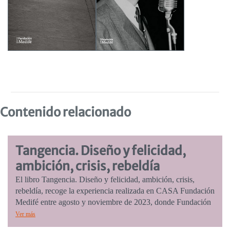
Contenido relacionado
Tangencia. Diseño y felicidad,
ambición, crisis, rebeldía
El libro Tangencia. Diseño y felicidad, ambición, crisis,
rebeldía, recoge la experiencia realizada en CASA Fundación
Medifé entre agosto y noviembre de 2023, donde Fundación
IDA revisó su archivo a partir de esos conceptos. Este cruce
Ver más
suscitó tanto intersecciones virtuosas como nodos en