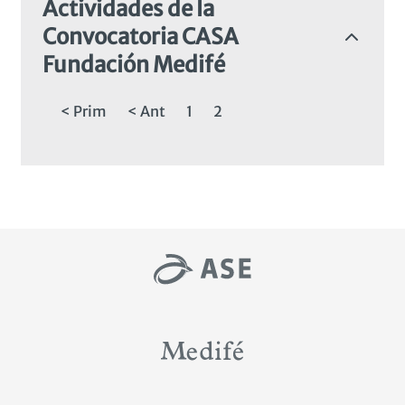
Actividades de la
Convocatoria CASA
Fundación Medifé
Paginación
Primera
< Prim
Página
< Ant
Page
1
Page
2
página
anterior