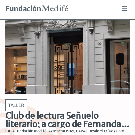
Pasar
al
contenido
principal
TALLER
Club de lectura Señuelo
literario; a cargo de Fernanda
Riveros y Mariela Steimborchel
CASA Fundación Medifé, Ayacucho 1945, CABA | Desde el 13/08/2026