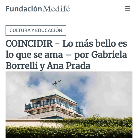
Pasar
Sobrescribir
COINCIDIR - Lo más bello es lo que se ama – por Gabriela Borrelli y Ana Prada
Inicio
Actividades
al
enlaces
de
contenido
ayuda
principal
a
CULTURA Y EDUCACIÓN
la
navegación
COINCIDIR - Lo más bello es
lo que se ama – por Gabriela
Borrelli y Ana Prada