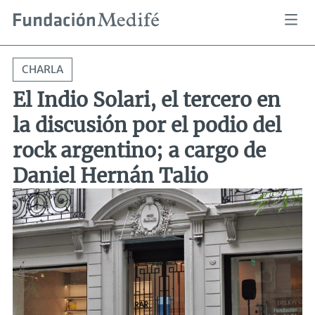
Pasar
Sobrescribir
El Indio Solari, el tercero en la discusión por el podio del rock argentino; a cargo de Daniel Hernán Talio
Inicio
Actividades
al
enlaces
de
contenido
ayuda
principal
a
CHARLA
la
navegación
El Indio Solari, el tercero en
la discusión por el podio del
rock argentino; a cargo de
Daniel Hernán Talio