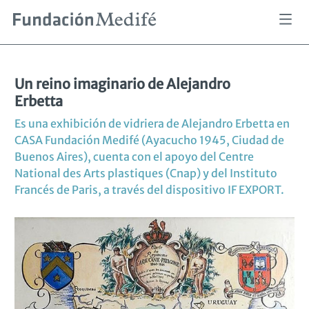
Pasar
al
Sobrescribir
Inicio
Mirar
Un reino imaginario de Alejandro Erbetta
contenido
enlaces
de
principal
ayuda
a
Un reino imaginario de Alejandro
la
Erbetta
navegación
Es una exhibición de vidriera de Alejandro Erbetta en
CASA Fundación Medifé (Ayacucho 1945, Ciudad de
Buenos Aires), cuenta con el apoyo del Centre
National des Arts plastiques (Cnap) y del Instituto
Francés de Paris, a través del dispositivo IF EXPORT.