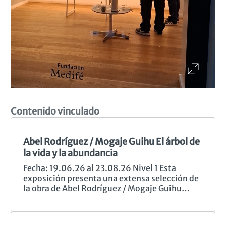
Contenido vinculado
Anterior
Sig
Abel Rodríguez / Mogaje Guihu El árbol de
la vida y la abundancia
Fecha: 19.06.26 al 23.08.26 Nivel 1 Esta
exposición presenta una extensa selección de
la obra de Abel Rodríguez / Mogaje Guihu
(Colombia, 1941–2025), reconocido como
una de las figuras clave del arte
contemporáneo latinoamericano y pionero